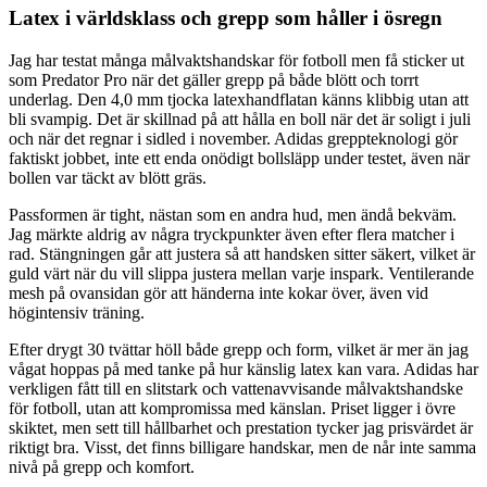
Latex i världsklass och grepp som håller i ösregn
Jag har testat många målvaktshandskar för fotboll men få sticker ut
som Predator Pro när det gäller grepp på både blött och torrt
underlag. Den 4,0 mm tjocka latexhandflatan känns klibbig utan att
bli svampig. Det är skillnad på att hålla en boll när det är soligt i juli
och när det regnar i sidled i november. Adidas greppteknologi gör
faktiskt jobbet, inte ett enda onödigt bollsläpp under testet, även när
bollen var täckt av blött gräs.
Passformen är tight, nästan som en andra hud, men ändå bekväm.
Jag märkte aldrig av några tryckpunkter även efter flera matcher i
rad. Stängningen går att justera så att handsken sitter säkert, vilket är
guld värt när du vill slippa justera mellan varje inspark. Ventilerande
mesh på ovansidan gör att händerna inte kokar över, även vid
högintensiv träning.
Efter drygt 30 tvättar höll både grepp och form, vilket är mer än jag
vågat hoppas på med tanke på hur känslig latex kan vara. Adidas har
verkligen fått till en slitstark och vattenavvisande målvaktshandske
för fotboll, utan att kompromissa med känslan. Priset ligger i övre
skiktet, men sett till hållbarhet och prestation tycker jag prisvärdet är
riktigt bra. Visst, det finns billigare handskar, men de når inte samma
nivå på grepp och komfort.