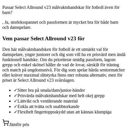
Passar Select Allround v23 målvaktshandskar för fotboll även för
barn?
, Ja, storleksspannet och passformen är mycket bra för både barn
och damspelare.
Vem passar Select Allround v23 för
Den här målvaktshandsken för fotboll är ett utmärkt val för
damspelare, yngre juniorer och dig som vill ha en prisvärd men ändå
funktionell handske. Om du prioriterar smidig passform, lagom
grepp och enkel skötsel håller de vad de lovar, särskilt för träning
och match på ungdomsnivå. För dig som spelar hårda seniormatcher
eller kräver maximal slitstyrka finns mer robusta alternativ, men för
priset är Select Allround v23 svårslagen.
✓
Sitter bra på smala/dam/junior-händer
✓
Prisvärda målvaktshandskar med helt okej grepp
✓
Lättvikt och ventilerande material
✓
Enkla att tvätta och snabbtorkande
✓
Flexibelt fingertoppsskydd utan att kännas klumpiga
Jämför pris