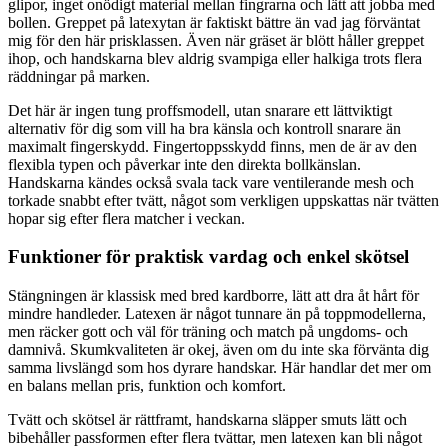
glipor, inget onödigt material mellan fingrarna och lätt att jobba med
bollen. Greppet på latexytan är faktiskt bättre än vad jag förväntat
mig för den här prisklassen. Även när gräset är blött håller greppet
ihop, och handskarna blev aldrig svampiga eller halkiga trots flera
räddningar på marken.
Det här är ingen tung proffsmodell, utan snarare ett lättviktigt
alternativ för dig som vill ha bra känsla och kontroll snarare än
maximalt fingerskydd. Fingertoppsskydd finns, men de är av den
flexibla typen och påverkar inte den direkta bollkänslan.
Handskarna kändes också svala tack vare ventilerande mesh och
torkade snabbt efter tvätt, något som verkligen uppskattas när tvätten
hopar sig efter flera matcher i veckan.
Funktioner för praktisk vardag och enkel skötsel
Stängningen är klassisk med bred kardborre, lätt att dra åt hårt för
mindre handleder. Latexen är något tunnare än på toppmodellerna,
men räcker gott och väl för träning och match på ungdoms- och
damnivå. Skumkvaliteten är okej, även om du inte ska förvänta dig
samma livslängd som hos dyrare handskar. Här handlar det mer om
en balans mellan pris, funktion och komfort.
Tvätt och skötsel är rättframt, handskarna släpper smuts lätt och
bibehåller passformen efter flera tvättar, men latexen kan bli något