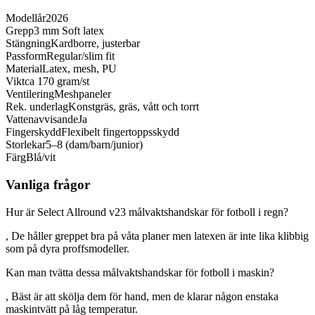
Modellår
2026
Grepp
3 mm Soft latex
Stängning
Kardborre, justerbar
Passform
Regular/slim fit
Material
Latex, mesh, PU
Vikt
ca 170 gram/st
Ventilering
Meshpaneler
Rek. underlag
Konstgräs, gräs, vått och torrt
Vattenavvisande
Ja
Fingerskydd
Flexibelt fingertoppsskydd
Storlekar
5–8 (dam/barn/junior)
Färg
Blå/vit
Vanliga frågor
Hur är Select Allround v23 målvaktshandskar för fotboll i regn?
, De håller greppet bra på våta planer men latexen är inte lika klibbig
som på dyra proffsmodeller.
Kan man tvätta dessa målvaktshandskar för fotboll i maskin?
, Bäst är att skölja dem för hand, men de klarar någon enstaka
maskintvätt på låg temperatur.