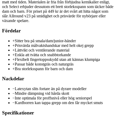
matt med tiden. Materialen är fria från förbjudna kemikalier enligt,
och Select erbjuder dessutom ett brett storleksspann som täcker både
dam och barn. För priset på 449 kr är det svårt att hitta något som
slår Allround v23 på smidighet och prisvärde för nybörjare eller
växande spelare.
Fördelar
+
Sitter bra på smala/dam/junior-händer
+
Prisvärda målvaktshandskar med helt okej grepp
+
Lättvikt och ventilerande material
+
Enkla att tvätta och snabbtorkande
+
Flexibelt fingertoppsskydd utan att kännas klumpiga
+
Passar både konstgräs och naturgräs
+
Bra storleksspann för barn och dam
Nackdelar
−
Latexytan slits fortare än på dyrare modeller
−
Mindre dämpning vid hårda skott
−
Inte optimala för proffsnivå eller hög seniorspel
−
Kardborren kan tappa grepp om den får mycket smuts
Specifikationer