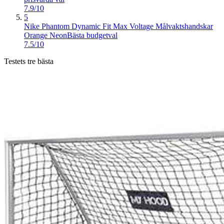
7.9/10
5
Nike Phantom Dynamic Fit Max Voltage Målvaktshandskar
Orange Neon
Bästa budgetval
7.5/10
Testets tre bästa