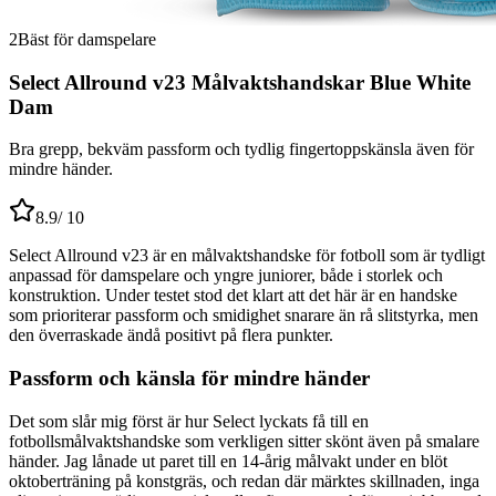
2
Bäst för damspelare
Select Allround v23 Målvaktshandskar Blue White
Dam
Bra grepp, bekväm passform och tydlig fingertoppskänsla även för
mindre händer.
8.9
/ 10
Select Allround v23 är en målvaktshandske för fotboll som är tydligt
anpassad för damspelare och yngre juniorer, både i storlek och
konstruktion. Under testet stod det klart att det här är en handske
som prioriterar passform och smidighet snarare än rå slitstyrka, men
den överraskade ändå positivt på flera punkter.
Passform och känsla för mindre händer
Det som slår mig först är hur Select lyckats få till en
fotbollsmålvaktshandske som verkligen sitter skönt även på smalare
händer. Jag lånade ut paret till en 14-årig målvakt under en blöt
oktoberträning på konstgräs, och redan där märktes skillnaden, inga