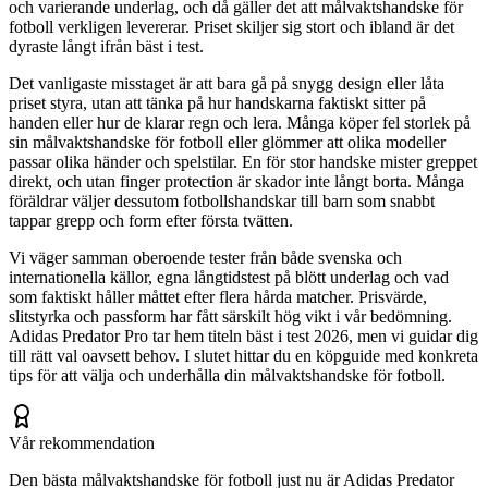
och varierande underlag, och då gäller det att målvaktshandske för
fotboll verkligen levererar. Priset skiljer sig stort och ibland är det
dyraste långt ifrån bäst i test.
Det vanligaste misstaget är att bara gå på snygg design eller låta
priset styra, utan att tänka på hur handskarna faktiskt sitter på
handen eller hur de klarar regn och lera. Många köper fel storlek på
sin målvaktshandske för fotboll eller glömmer att olika modeller
passar olika händer och spelstilar. En för stor handske mister greppet
direkt, och utan finger protection är skador inte långt borta. Många
föräldrar väljer dessutom fotbollshandskar till barn som snabbt
tappar grepp och form efter första tvätten.
Vi väger samman oberoende tester från både svenska och
internationella källor, egna långtidstest på blött underlag och vad
som faktiskt håller måttet efter flera hårda matcher. Prisvärde,
slitstyrka och passform har fått särskilt hög vikt i vår bedömning.
Adidas Predator Pro tar hem titeln bäst i test 2026, men vi guidar dig
till rätt val oavsett behov. I slutet hittar du en köpguide med konkreta
tips för att välja och underhålla din målvaktshandske för fotboll.
Vår rekommendation
Den bästa målvaktshandske för fotboll just nu är Adidas Predator