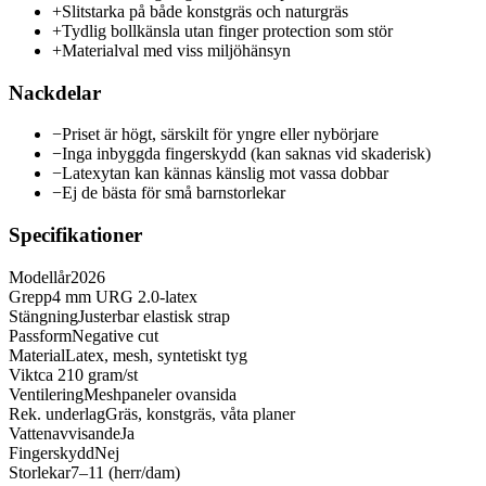
+
Slitstarka på både konstgräs och naturgräs
+
Tydlig bollkänsla utan finger protection som stör
+
Materialval med viss miljöhänsyn
Nackdelar
−
Priset är högt, särskilt för yngre eller nybörjare
−
Inga inbyggda fingerskydd (kan saknas vid skaderisk)
−
Latexytan kan kännas känslig mot vassa dobbar
−
Ej de bästa för små barnstorlekar
Specifikationer
Modellår
2026
Grepp
4 mm URG 2.0-latex
Stängning
Justerbar elastisk strap
Passform
Negative cut
Material
Latex, mesh, syntetiskt tyg
Vikt
ca 210 gram/st
Ventilering
Meshpaneler ovansida
Rek. underlag
Gräs, konstgräs, våta planer
Vattenavvisande
Ja
Fingerskydd
Nej
Storlekar
7–11 (herr/dam)