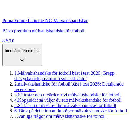
Puma Future Ultimate NC Målvaktshandskar
Bästa premium målvaktshandske för fotboll
8.5/10
Innehållsförteckning
1
.
Målvaktshandske för fotboll bäst i test 2026: Grepp,
slitstyrka och passform i svenskt väder
2
.
målvaktshandske för fotboll bäst i test 2026: Detaljerade
recensioner
3
.
Så testar och utvärderar vi målvaktshandske för fotboll
4
.
Köpguide: så väljer du rätt målvaktshandske för fotboll
5
.
Så får du ut mest av din målvaktshandske för fotboll
6
.
Tänk på detta innan du köper målvaktshandske för fotboll
7
.
Vanliga frågor om målvaktshandske för fotboll