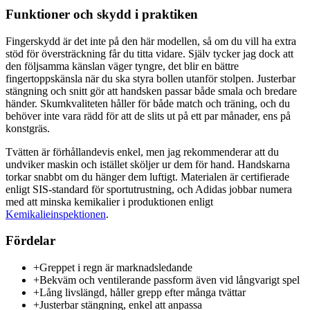
Funktioner och skydd i praktiken
Fingerskydd är det inte på den här modellen, så om du vill ha extra
stöd för översträckning får du titta vidare. Själv tycker jag dock att
den följsamma känslan väger tyngre, det blir en bättre
fingertoppskänsla när du ska styra bollen utanför stolpen. Justerbar
stängning och snitt gör att handsken passar både smala och bredare
händer. Skumkvaliteten håller för både match och träning, och du
behöver inte vara rädd för att de slits ut på ett par månader, ens på
konstgräs.
Tvätten är förhållandevis enkel, men jag rekommenderar att du
undviker maskin och istället sköljer ur dem för hand. Handskarna
torkar snabbt om du hänger dem luftigt. Materialen är certifierade
enligt SIS-standard för sportutrustning, och Adidas jobbar numera
med att minska kemikalier i produktionen enligt
Kemikalieinspektionen
.
Fördelar
+
Greppet i regn är marknadsledande
+
Bekväm och ventilerande passform även vid långvarigt spel
+
Lång livslängd, håller grepp efter många tvättar
+
Justerbar stängning, enkel att anpassa