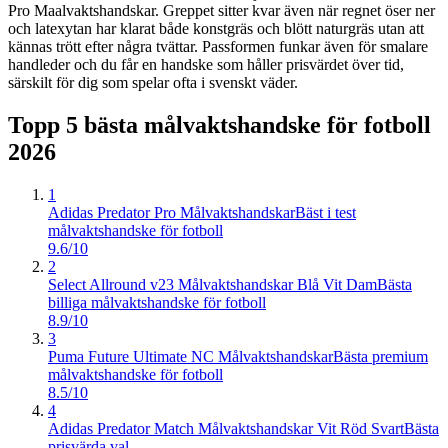
Pro Maalvaktshandskar. Greppet sitter kvar även när regnet öser ner
och latexytan har klarat både konstgräs och blött naturgräs utan att
kännas trött efter några tvättar. Passformen funkar även för smalare
handleder och du får en handske som håller prisvärdet över tid,
särskilt för dig som spelar ofta i svenskt väder.
Topp 5 bästa
målvaktshandske för fotboll
2026
1
Adidas Predator Pro Målvaktshandskar
Bäst i test
målvaktshandske för fotboll
9.6/10
2
Select Allround v23 Målvaktshandskar Blå Vit Dam
Bästa
billiga målvaktshandske för fotboll
8.9/10
3
Puma Future Ultimate NC Målvaktshandskar
Bästa premium
målvaktshandske för fotboll
8.5/10
4
Adidas Predator Match Målvaktshandskar Vit Röd Svart
Bästa
prisvärda val