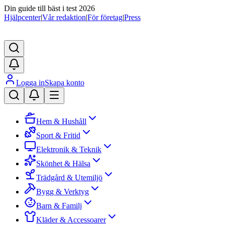
Din guide till bäst i test 2026
Hjälpcenter
|
Vår redaktion
|
För företag
|
Press
Logga in
Skapa konto
Hem & Hushåll
Sport & Fritid
Elektronik & Teknik
Skönhet & Hälsa
Trädgård & Utemiljö
Bygg & Verktyg
Barn & Familj
Kläder & Accessoarer