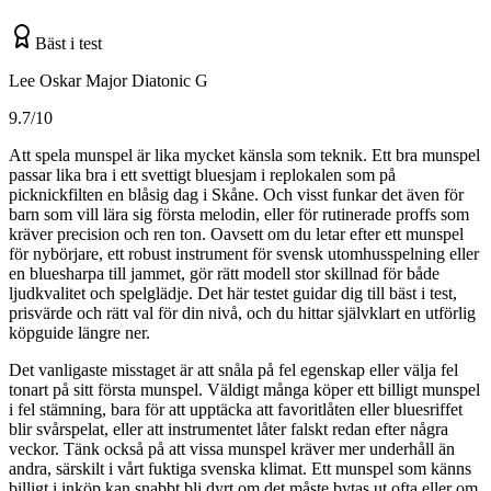
Bäst i test
Lee Oskar Major Diatonic G
9.7/10
Att spela munspel är lika mycket känsla som teknik. Ett bra munspel
passar lika bra i ett svettigt bluesjam i replokalen som på
picknickfilten en blåsig dag i Skåne. Och visst funkar det även för
barn som vill lära sig första melodin, eller för rutinerade proffs som
kräver precision och ren ton. Oavsett om du letar efter ett munspel
för nybörjare, ett robust instrument för svensk utomhusspelning eller
en bluesharpa till jammet, gör rätt modell stor skillnad för både
ljudkvalitet och spelglädje. Det här testet guidar dig till bäst i test,
prisvärde och rätt val för din nivå, och du hittar självklart en utförlig
köpguide längre ner.
Det vanligaste misstaget är att snåla på fel egenskap eller välja fel
tonart på sitt första munspel. Väldigt många köper ett billigt munspel
i fel stämning, bara för att upptäcka att favoritlåten eller bluesriffet
blir svårspelat, eller att instrumentet låter falskt redan efter några
veckor. Tänk också på att vissa munspel kräver mer underhåll än
andra, särskilt i vårt fuktiga svenska klimat. Ett munspel som känns
billigt i inköp kan snabbt bli dyrt om det måste bytas ut ofta eller om