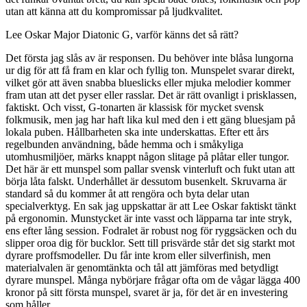
utan att känna att du kompromissar på ljudkvalitet.
Lee Oskar Major Diatonic G, varför känns det så rätt?
Det första jag slås av är responsen. Du behöver inte blåsa lungorna
ur dig för att få fram en klar och fyllig ton. Munspelet svarar direkt,
vilket gör att även snabba blueslicks eller mjuka melodier kommer
fram utan att det pyser eller rasslar. Det är rätt ovanligt i prisklassen,
faktiskt. Och visst, G-tonarten är klassisk för mycket svensk
folkmusik, men jag har haft lika kul med den i ett gäng bluesjam på
lokala puben. Hållbarheten ska inte underskattas. Efter ett års
regelbunden användning, både hemma och i småkyliga
utomhusmiljöer, märks knappt någon slitage på plåtar eller tungor.
Det här är ett munspel som pallar svensk vinterluft och fukt utan att
börja låta falskt. Underhållet är dessutom busenkelt. Skruvarna är
standard så du kommer åt att rengöra och byta delar utan
specialverktyg. En sak jag uppskattar är att Lee Oskar faktiskt tänkt
på ergonomin. Munstycket är inte vasst och läpparna tar inte stryk,
ens efter lång session. Fodralet är robust nog för ryggsäcken och du
slipper oroa dig för bucklor. Sett till prisvärde står det sig starkt mot
dyrare proffsmodeller. Du får inte krom eller silverfinish, men
materialvalen är genomtänkta och tål att jämföras med betydligt
dyrare munspel. Många nybörjare frågar ofta om de vågar lägga 400
kronor på sitt första munspel, svaret är ja, för det är en investering
som håller.