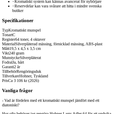
−
Kromatiskt system kan kännas avancerat för nybörjare
−
Reservdelar kan vara svårare att hitta i mindre svenska
butiker
Specifikationer
Typ
Kromatiskt munspel
Tonart
C
Register
64 toner, 4 oktaver
Material
Silverpläterad mässing, förnicklad mässing, ABS-plast
Mått
19,5 x 4,5 x 3,5 cm
Vikt
240 gram
Munstycke
Silverpläterat
Fodral
Ja, hårt
Garanti
2 år
Tillbehör
Rengöringsduk
Tillverkare
Hohner, Tyskland
Pris
Ca 3 106 kr (2026)
Vanliga frågor
- Vad är fördelen med ett kromatiskt munspel jämfört med ett
diatoniskt?
Hur ofta behöver jag rengöra Hohner Larry Adler 64 för att undvika