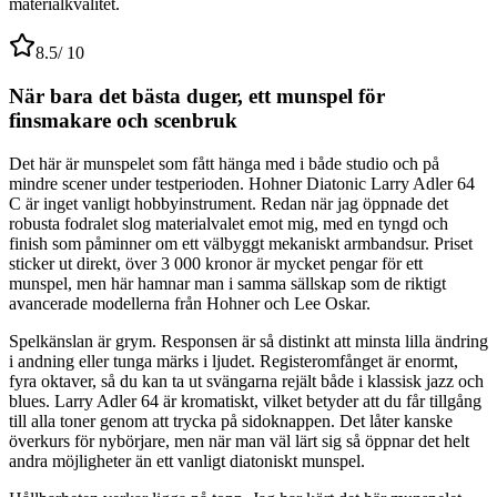
materialkvalitet.
8.5
/ 10
När bara det bästa duger, ett munspel för
finsmakare och scenbruk
Det här är munspelet som fått hänga med i både studio och på
mindre scener under testperioden. Hohner Diatonic Larry Adler 64
C är inget vanligt hobbyinstrument. Redan när jag öppnade det
robusta fodralet slog materialvalet emot mig, med en tyngd och
finish som påminner om ett välbyggt mekaniskt armbandsur. Priset
sticker ut direkt, över 3 000 kronor är mycket pengar för ett
munspel, men här hamnar man i samma sällskap som de riktigt
avancerade modellerna från Hohner och Lee Oskar.
Spelkänslan är grym. Responsen är så distinkt att minsta lilla ändring
i andning eller tunga märks i ljudet. Registeromfånget är enormt,
fyra oktaver, så du kan ta ut svängarna rejält både i klassisk jazz och
blues. Larry Adler 64 är kromatiskt, vilket betyder att du får tillgång
till alla toner genom att trycka på sidoknappen. Det låter kanske
överkurs för nybörjare, men när man väl lärt sig så öppnar det helt
andra möjligheter än ett vanligt diatoniskt munspel.