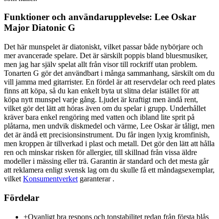
Funktioner och användarupplevelse: Lee Oskar
Major Diatonic G
Det här munspelet är diatoniskt, vilket passar både nybörjare och
mer avancerade spelare. Det är särskilt poppis bland bluesmusiker,
men jag har själv spelat allt från visor till rockriff utan problem.
Tonarten G gör det användbart i många sammanhang, särskilt om du
vill jamma med gitarrister. En fördel är att reservdelar och reed plates
finns att köpa, så du kan enkelt byta ut slitna delar istället för att
köpa nytt munspel varje gång. Ljudet är kraftigt men ändå rent,
vilket gör det lätt att höras även om du spelar i grupp. Underhållet
kräver bara enkel rengöring med vatten och ibland lite sprit på
plåtarna, men undvik diskmedel och värme, Lee Oskar är tåligt, men
det är ändå ett precisionsinstrument. Du får ingen lyxig kromfinish,
men kroppen är tillverkad i plast och metall. Det gör den lätt att hålla
ren och minskar risken för allergier, till skillnad från vissa äldre
modeller i mässing eller trä. Garantin är standard och det mesta går
att reklamera enligt svensk lag om du skulle få ett måndagsexemplar,
vilket
Konsumentverket
garanterar .
Fördelar
+
Ovanligt bra respons och tonstabilitet redan från första blås