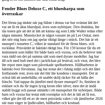
Fender Blues Deluxe C, ett bluesharpa som
överraskar
Det första jag tänkte när jag blåste i denna var hur oväntat lätt det
var att få ett äkta bluesljud, även som nybörjare. Den distinkta, lite
råa tonen gör att det är lätt att känna sig som Little Walter redan efter
några minuter. Munstycket är något vassare än på Lee Oskar, men
det stör mig bara om jag spelar riktigt länge i sträck. Det här är ett
munspel i tonarten C, vilket är standard för de flesta blues- och
rocklåtar. Prisvärdet är faktiskt riktigt bra. För 159 kronor får du ett
instrument som håller för både barn och vuxna, och du behöver inte
vara rädd om det på samma sätt som med dyrare modeller. Jag har
till och med haft med det i jackfickan på festival, och visst, det blev
lite repor men inget som påverkade spelbarheten. Hållbarheten är
faktiskt över förväntan. Jag har testat det i fuktig miljö och det låter
fortfarande rent, även när det blir lite kondens i munspelet. Det är
också lätt att underhålla; ett snabbt skölj räcker för att hålla det
fräscht. Vad tappar du jämfört med dyrare munspel? Jo, finishen är
enklare och du får ingen lyxig krom eller silver, men det är ändå
stabilt byggt och passar utmärkt i ett munspelset för nybörjare. Både
barn och vuxna har testat mitt exemplar och det är lätt att få ton,
vilket gör det till ett av de mest prisvärda valen i vår jämförelse 2026
när man väger in ljudkvalitet, hållbarhet och kostnad.