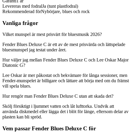
Garanti
1 år
Levereras med fodral
Ja (tunt plastfodral)
Rekommenderad för
Nybörjare, blues och rock
Vanliga frågor
Vilket munspel är mest prisvärt för bluesmusik 2026?
Fender Blues Deluxe C är ett av de mest prisvärda och lättspelade
bluesmunspel jag testat under året.
Hur väljer jag mellan Fender Blues Deluxe C och Lee Oskar Major
Diatonic G?
Lee Oskar är mer påkostat och bekvämare för långa sessioner, men
Fender-munspelet är billigare och lättare att börja med om du främst
vill spela blues.
Hur rengör man Fender Blues Deluxe C utan att skada det?
Skölj försiktigt i ljummet vatten och låt lufttorka. Undvik att
använda diskmedel eller lägga det i blöt för länge, eftersom delar av
plasten kan bli spröd.
Vem passar Fender Blues Deluxe C för