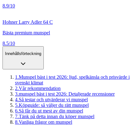
8.9/10
Hohner Larry Adler 64 C
Bästa premium munspel
8.5/10
Innehållsförteckning
1
.
Munspel bäst i test 2026: ljud, spelkänsla och prisvärde i
svenskt klimat
2
.
Vår rekommendation
3
.
munspel bäst i test 2026: Detaljerade recensioner
4
.
Så testar och utvärderar vi munspel
5
.
Köpguide: så väljer du rätt munspel
6
.
Så får du ut mest av din munspel
7
.
Tänk på detta innan du köper munspel
8
.
Vanliga frågor om munspel