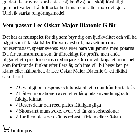
guide-till-skruvmejslar-bast-i-test) behövs) och skölj försiktigt i
ljummet vatten. Låt lufttorka helt innan du sätter ihop det igen.
Undvik starka rengöringsmedel.
Vem passar Lee Oskar Major Diatonic G för
Det här är munspelet för dig som bryr dig om ljudkvalitet och vill ha
något som faktiskt håller för vardagsbruk, oavsett om du är
bluesentusiast, spelar svensk visa eller bara vill jamma med polarna.
Du får ett instrument som är tillräckligt för proffs, men ändå
tillgängligt i pris för seriösa nybörjare. Om du vill köpa ett munspel
som fortfarande funkar efter flera år, och inte vill bli besviken på
klang eller hållbarhet, är Lee Oskar Major Diatonic G ett riktigt
säkert kort.
✓
Ovanligt bra respons och tonstabilitet redan från första blås
✓
Håller intonationen även efter lång tids användning och i
fuktigt klimat
✓
Reservdelar och reed plates lättillgängliga
✓
Skonsamt munstycke, även vid långa spelsessioner
✓
Tar liten plats och känns robust i fickan eller väskan
Jämför pris