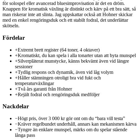
för solospel eller avancerad bluesimprovisation är det en dröm.
Knappen för kromatisk växling är distinkt och kärv på ett bra sätt, så
man riskerar inte att slinta. Jag uppskattar också att Hohner skickar
med en enkel rengöringsduk och ett stabilt fodral, det underlättar
skötseln.
Fördelar
+
Extremt brett register (64 toner, 4 oktaver)
+
Kromatiskt, du kan spela i alla tonarter utan att byta munspel
+
Silverpläterat munstycke, känns bekvämt även vid längre
sessioner
+
Tydlig respons och dynamik, även vid låg volym
+
Håller stämningen otroligt bra vid fukt och
temperaturväxlingar
+
Två års garanti från Hohner
+
Rejält fodral och rengöringsduk medföljer
Nackdelar
−
Högt pris, över 3 000 kr gör ont om du “bara vill testa”
−
Kräver regelbundet underhåll, annars kan mekanismen kärva
−
Tyngre än enklare munspel, märks om du spelar stående
långa pass