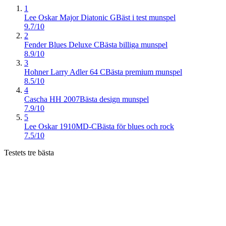
1
Lee Oskar Major Diatonic G
Bäst i test munspel
9.7/10
2
Fender Blues Deluxe C
Bästa billiga munspel
8.9/10
3
Hohner Larry Adler 64 C
Bästa premium munspel
8.5/10
4
Cascha HH 2007
Bästa design munspel
7.9/10
5
Lee Oskar 1910MD-C
Bästa för blues och rock
7.5/10
Testets tre bästa