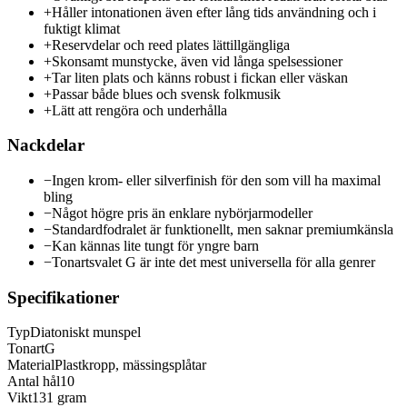
+
Håller intonationen även efter lång tids användning och i
fuktigt klimat
+
Reservdelar och reed plates lättillgängliga
+
Skonsamt munstycke, även vid långa spelsessioner
+
Tar liten plats och känns robust i fickan eller väskan
+
Passar både blues och svensk folkmusik
+
Lätt att rengöra och underhålla
Nackdelar
−
Ingen krom- eller silverfinish för den som vill ha maximal
bling
−
Något högre pris än enklare nybörjarmodeller
−
Standardfodralet är funktionellt, men saknar premiumkänsla
−
Kan kännas lite tungt för yngre barn
−
Tonartsvalet G är inte det mest universella för alla genrer
Specifikationer
Typ
Diatoniskt munspel
Tonart
G
Material
Plastkropp, mässingsplåtar
Antal hål
10
Vikt
131 gram