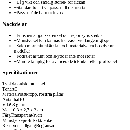
+
Låg vikt och smidig storlek för fickan
+
Standardtonart C, passar till det mesta
+
Passar både barn och vuxna
Nackdelar
−
Finishen är ganska enkel och repor syns snabbt
−
Munstycket kan kännas lite vasst vid långvarigt spel
−
Saknar premiumkänslan och materialvalen hos dyrare
modeller
−
Fodralet är tunt och skyddar inte mot stötar
−
Mindre lämplig för avancerade tekniker eller proffsspel
Specifikationer
Typ
Diatoniskt munspel
Tonart
C
Material
Plastkropp, rostfria plåtar
Antal hål
10
Vikt
98 gram
Mått
10,3 x 2,7 x 2 cm
Färg
Transparent/svart
Munstyckeprofil
Rakt, enkel
Reservdelstillgång
Begränsad