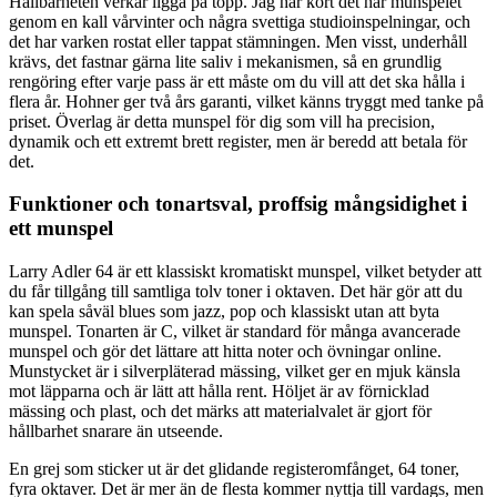
Hållbarheten verkar ligga på topp. Jag har kört det här munspelet
genom en kall vårvinter och några svettiga studioinspelningar, och
det har varken rostat eller tappat stämningen. Men visst, underhåll
krävs, det fastnar gärna lite saliv i mekanismen, så en grundlig
rengöring efter varje pass är ett måste om du vill att det ska hålla i
flera år. Hohner ger två års garanti, vilket känns tryggt med tanke på
priset. Överlag är detta munspel för dig som vill ha precision,
dynamik och ett extremt brett register, men är beredd att betala för
det.
Funktioner och tonartsval, proffsig mångsidighet i
ett munspel
Larry Adler 64 är ett klassiskt kromatiskt munspel, vilket betyder att
du får tillgång till samtliga tolv toner i oktaven. Det här gör att du
kan spela såväl blues som jazz, pop och klassiskt utan att byta
munspel. Tonarten är C, vilket är standard för många avancerade
munspel och gör det lättare att hitta noter och övningar online.
Munstycket är i silverpläterad mässing, vilket ger en mjuk känsla
mot läpparna och är lätt att hålla rent. Höljet är av förnicklad
mässing och plast, och det märks att materialvalet är gjort för
hållbarhet snarare än utseende.
En grej som sticker ut är det glidande registeromfånget, 64 toner,
fyra oktaver. Det är mer än de flesta kommer nyttja till vardags, men