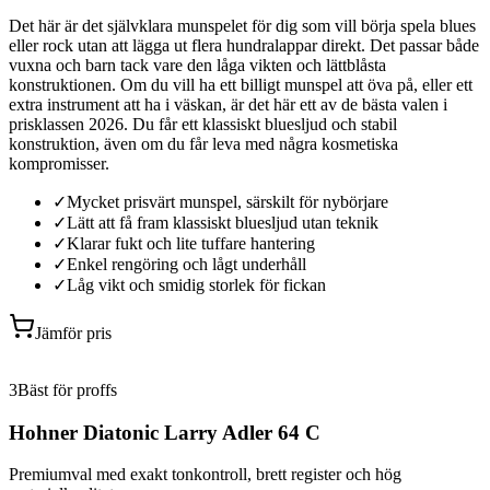
Det här är det självklara munspelet för dig som vill börja spela blues
eller rock utan att lägga ut flera hundralappar direkt. Det passar både
vuxna och barn tack vare den låga vikten och lättblåsta
konstruktionen. Om du vill ha ett billigt munspel att öva på, eller ett
extra instrument att ha i väskan, är det här ett av de bästa valen i
prisklassen 2026. Du får ett klassiskt bluesljud och stabil
konstruktion, även om du får leva med några kosmetiska
kompromisser.
✓
Mycket prisvärt munspel, särskilt för nybörjare
✓
Lätt att få fram klassiskt bluesljud utan teknik
✓
Klarar fukt och lite tuffare hantering
✓
Enkel rengöring och lågt underhåll
✓
Låg vikt och smidig storlek för fickan
Jämför pris
3
Bäst för proffs
Hohner Diatonic Larry Adler 64 C
Premiumval med exakt tonkontroll, brett register och hög