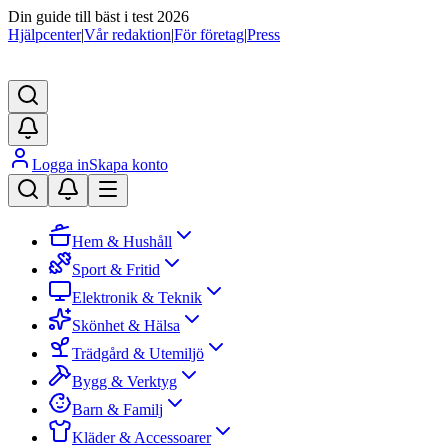
Din guide till bäst i test 2026
Hjälpcenter
|
Vår redaktion
|
För företag
|
Press
Logga in
Skapa konto
Hem & Hushåll
Sport & Fritid
Elektronik & Teknik
Skönhet & Hälsa
Trädgård & Utemiljö
Bygg & Verktyg
Barn & Familj
Kläder & Accessoarer