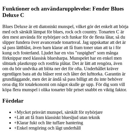
Funktioner och användarupplevelse: Fender Blues
Deluxe C
Blues Deluxe är ett diatoniskt munspel, vilket gör det enkelt att börja
med och särskilt lämpat för blues, rock och country. Tonarten C är
den mest använda för nybörjare och funkar för de flesta låtar, så du
slipper fundera över avancerade tonartsval. Jag uppskattar att det är
så pass lättblåst, även barn klarar att få fram toner utan att ta i för
kung och fosterland. Ljudet har en viss "raspighet" som många
förknippar med klassisk bluesharpa. Munspelet har en enkel men
slitstark plastkropp och rostfria plåtar. Det är lätt att rengöra, även
om du bör undvika att blöta ner det för ofta. Underhållet kräver
egentligen bara att du blåser rent och låter det lufttorka. Garantin är
grundläggande, men det är ändå så pass billigt att du inte behöver
oroa dig för totalekonomi om något skulle ge upp. För dig som vill
köpa flera munspel i olika tonarter blir priset snabbt en viktig faktor.
Fördelar
+
Mycket prisvärt munspel, särskilt för nybörjare
+
Lätt att få fram klassiskt bluesljud utan teknik
+
Klarar fukt och lite tuffare hantering
+
Enkel rengöring och lågt underhåll