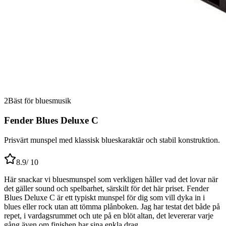
2
Bäst för bluesmusik
Fender Blues Deluxe C
Prisvärt munspel med klassisk blueskaraktär och stabil konstruktion.
8.9
/ 10
Här snackar vi bluesmunspel som verkligen håller vad det lovar när
det gäller sound och spelbarhet, särskilt för det här priset. Fender
Blues Deluxe C är ett typiskt munspel för dig som vill dyka in i
blues eller rock utan att tömma plånboken. Jag har testat det både på
repet, i vardagsrummet och ute på en blöt altan, det levererar varje
gång även om finishen har sina enkla drag.