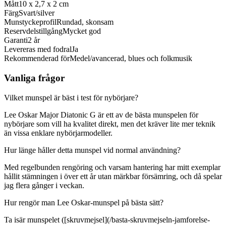
Mått
10 x 2,7 x 2 cm
Färg
Svart/silver
Munstyckeprofil
Rundad, skonsam
Reservdelstillgång
Mycket god
Garanti
2 år
Levereras med fodral
Ja
Rekommenderad för
Medel/avancerad, blues och folkmusik
Vanliga frågor
Vilket munspel är bäst i test för nybörjare?
Lee Oskar Major Diatonic G är ett av de bästa munspelen för
nybörjare som vill ha kvalitet direkt, men det kräver lite mer teknik
än vissa enklare nybörjarmodeller.
Hur länge håller detta munspel vid normal användning?
Med regelbunden rengöring och varsam hantering har mitt exemplar
hållit stämningen i över ett år utan märkbar försämring, och då spelar
jag flera gånger i veckan.
Hur rengör man Lee Oskar-munspel på bästa sätt?
Ta isär munspelet ([skruvmejsel](/basta-skruvmejseln-jamforelse-