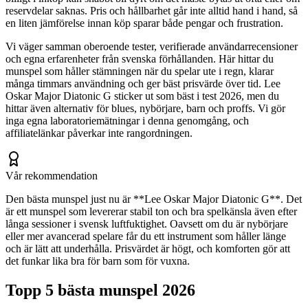
reservdelar saknas. Pris och hållbarhet går inte alltid hand i hand, så
en liten jämförelse innan köp sparar både pengar och frustration.
Vi väger samman oberoende tester, verifierade användarrecensioner
och egna erfarenheter från svenska förhållanden. Här hittar du
munspel som håller stämningen när du spelar ute i regn, klarar
många timmars användning och ger bäst prisvärde över tid. Lee
Oskar Major Diatonic G sticker ut som bäst i test 2026, men du
hittar även alternativ för blues, nybörjare, barn och proffs. Vi gör
inga egna laboratoriemätningar i denna genomgång, och
affiliatelänkar påverkar inte rangordningen.
Vår rekommendation
Den bästa munspel just nu är **Lee Oskar Major Diatonic G**. Det
är ett munspel som levererar stabil ton och bra spelkänsla även efter
långa sessioner i svensk luftfuktighet. Oavsett om du är nybörjare
eller mer avancerad spelare får du ett instrument som håller länge
och är lätt att underhålla. Prisvärdet är högt, och komforten gör att
det funkar lika bra för barn som för vuxna.
Topp 5 bästa
munspel
2026