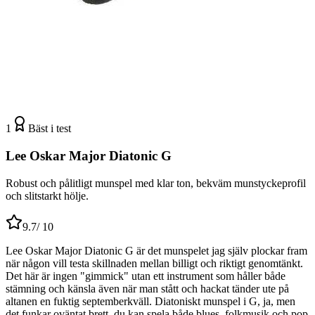
1
Bäst i test
Lee Oskar Major Diatonic G
Robust och pålitligt munspel med klar ton, bekväm munstyckeprofil
och slitstarkt hölje.
9.7
/ 10
Lee Oskar Major Diatonic G är det munspelet jag själv plockar fram
när någon vill testa skillnaden mellan billigt och riktigt genomtänkt.
Det här är ingen "gimmick" utan ett instrument som håller både
stämning och känsla även när man stått och hackat tänder ute på
altanen en fuktig septemberkväll. Diatoniskt munspel i G, ja, men
det funkar oväntat brett, du kan spela både blues, folkmusik och pop