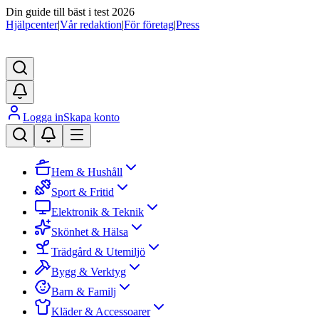
Din guide till bäst i test 2026
Hjälpcenter
|
Vår redaktion
|
För företag
|
Press
Logga in
Skapa konto
Hem & Hushåll
Sport & Fritid
Elektronik & Teknik
Skönhet & Hälsa
Trädgård & Utemiljö
Bygg & Verktyg
Barn & Familj
Kläder & Accessoarer