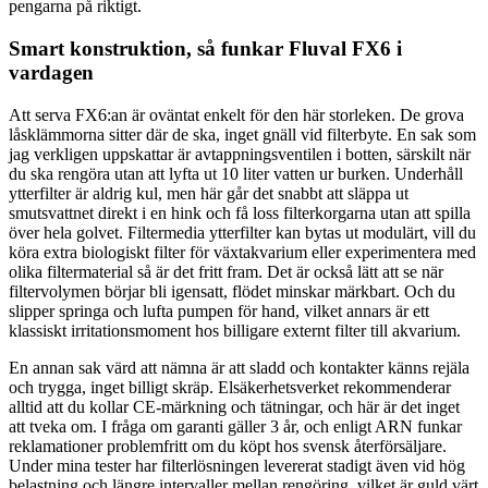
pengarna på riktigt.
Smart konstruktion, så funkar Fluval FX6 i
vardagen
Att serva FX6:an är oväntat enkelt för den här storleken. De grova
låsklämmorna sitter där de ska, inget gnäll vid filterbyte. En sak som
jag verkligen uppskattar är avtappningsventilen i botten, särskilt när
du ska rengöra utan att lyfta ut 10 liter vatten ur burken. Underhåll
ytterfilter är aldrig kul, men här går det snabbt att släppa ut
smutsvattnet direkt i en hink och få loss filterkorgarna utan att spilla
över hela golvet. Filtermedia ytterfilter kan bytas ut modulärt, vill du
köra extra biologiskt filter för växtakvarium eller experimentera med
olika filtermaterial så är det fritt fram. Det är också lätt att se när
filtervolymen börjar bli igensatt, flödet minskar märkbart. Och du
slipper springa och lufta pumpen för hand, vilket annars är ett
klassiskt irritationsmoment hos billigare externt filter till akvarium.
En annan sak värd att nämna är att sladd och kontakter känns rejäla
och trygga, inget billigt skräp. Elsäkerhetsverket rekommenderar
alltid att du kollar CE-märkning och tätningar, och här är det inget
att tveka om. I fråga om garanti gäller 3 år, och enligt ARN funkar
reklamationer problemfritt om du köpt hos svensk återförsäljare.
Under mina tester har filterlösningen levererat stadigt även vid hög
belastning och längre intervaller mellan rengöring, vilket är guld värt