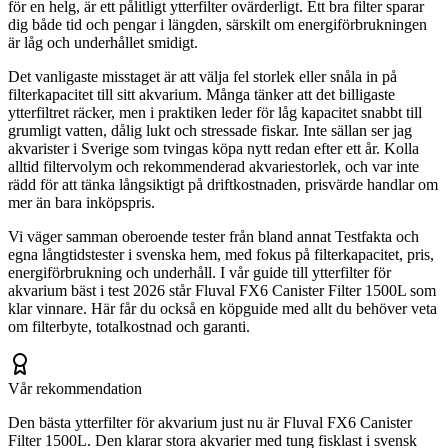
för en helg, är ett pålitligt ytterfilter ovärderligt. Ett bra filter sparar
dig både tid och pengar i längden, särskilt om energiförbrukningen
är låg och underhållet smidigt.
Det vanligaste misstaget är att välja fel storlek eller snåla in på
filterkapacitet till sitt akvarium. Många tänker att det billigaste
ytterfiltret räcker, men i praktiken leder för låg kapacitet snabbt till
grumligt vatten, dålig lukt och stressade fiskar. Inte sällan ser jag
akvarister i Sverige som tvingas köpa nytt redan efter ett år. Kolla
alltid filtervolym och rekommenderad akvariestorlek, och var inte
rädd för att tänka långsiktigt på driftkostnaden, prisvärde handlar om
mer än bara inköpspris.
Vi väger samman oberoende tester från bland annat Testfakta och
egna långtidstester i svenska hem, med fokus på filterkapacitet, pris,
energiförbrukning och underhåll. I vår guide till ytterfilter för
akvarium bäst i test 2026 står Fluval FX6 Canister Filter 1500L som
klar vinnare. Här får du också en köpguide med allt du behöver veta
om filterbyte, totalkostnad och garanti.
Vår rekommendation
Den bästa ytterfilter för akvarium just nu är Fluval FX6 Canister
Filter 1500L. Den klarar stora akvarier med tung fisklast i svensk