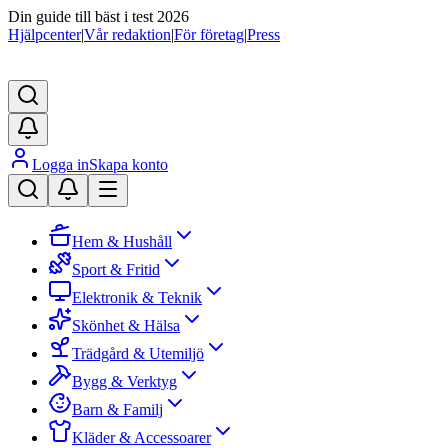
Din guide till bäst i test 2026
Hjälpcenter
|
Vår redaktion
|
För företag
|
Press
Logga in
Skapa konto
Hem & Hushåll
Sport & Fritid
Elektronik & Teknik
Skönhet & Hälsa
Trädgård & Utemiljö
Bygg & Verktyg
Barn & Familj
Kläder & Accessoarer