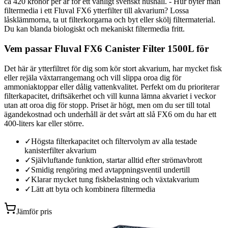
ca 420 kronor per år för ett vanligt svenskt hushåll. - Hur byter man
filtermedia i ett Fluval FX6 ytterfilter till akvarium? Lossa
låsklämmorna, ta ut filterkorgarna och byt eller skölj filtermaterial.
Du kan blanda biologiskt och mekaniskt filtermedia fritt.
Vem passar Fluval FX6 Canister Filter 1500L för
Det här är ytterfiltret för dig som kör stort akvarium, har mycket fisk
eller rejäla växtarrangemang och vill slippa oroa dig för
ammoniaktoppar eller dålig vattenkvalitet. Perfekt om du prioriterar
filterkapacitet, driftsäkerhet och vill kunna lämna akvariet i veckor
utan att oroa dig för stopp. Priset är högt, men om du ser till total
ägandekostnad och underhåll är det svårt att slå FX6 om du har ett
400-liters kar eller större.
✓
Högsta filterkapacitet och filtervolym av alla testade
kanisterfilter akvarium
✓
Självluftande funktion, startar alltid efter strömavbrott
✓
Smidig rengöring med avtappningsventil undertill
✓
Klarar mycket tung fiskbelastning och växtakvarium
✓
Lätt att byta och kombinera filtermedia
Jämför pris