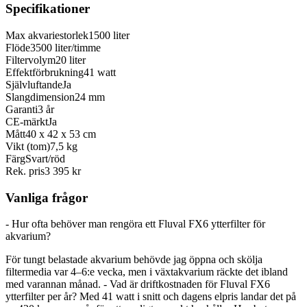
Specifikationer
Max akvariestorlek
1500 liter
Flöde
3500 liter/timme
Filtervolym
20 liter
Effektförbrukning
41 watt
Självluftande
Ja
Slangdimension
24 mm
Garanti
3 år
CE-märkt
Ja
Mått
40 x 42 x 53 cm
Vikt (tom)
7,5 kg
Färg
Svart/röd
Rek. pris
3 395 kr
Vanliga frågor
- Hur ofta behöver man rengöra ett Fluval FX6 ytterfilter för
akvarium?
För tungt belastade akvarium behövde jag öppna och skölja
filtermedia var 4–6:e vecka, men i växtakvarium räckte det ibland
med varannan månad. - Vad är driftkostnaden för Fluval FX6
ytterfilter per år? Med 41 watt i snitt och dagens elpris landar det på