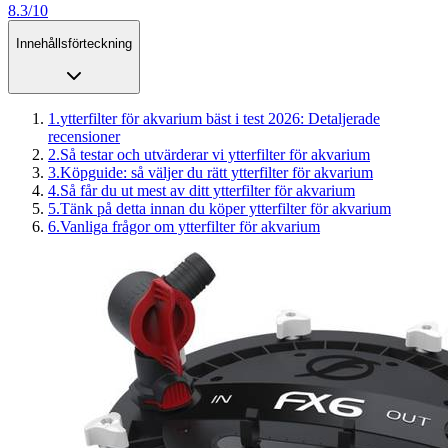
8.3/10
Innehållsförteckning
1
.
ytterfilter för akvarium bäst i test 2026: Detaljerade
recensioner
2
.
Så testar och utvärderar vi ytterfilter för akvarium
3
.
Köpguide: så väljer du rätt ytterfilter för akvarium
4
.
Så får du ut mest av ditt ytterfilter för akvarium
5
.
Tänk på detta innan du köper ytterfilter för akvarium
6
.
Vanliga frågor om ytterfilter för akvarium