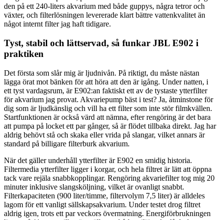
den på ett 240-liters akvarium med både guppys, några tetror och
växter, och filterlösningen levererade klart bättre vattenkvalitet än
något internt filter jag haft tidigare.
Tyst, stabil och lättservad, så funkar JBL E902 i
praktiken
Det första som slår mig är ljudnivån. På riktigt, du måste nästan
lägga örat mot bänken för att höra att den är igång. Under natten, i
ett tyst vardagsrum, är E902:an faktiskt ett av de tystaste ytterfilter
för akvarium jag provat. Akvariepump bäst i test? Ja, åtminstone för
dig som är ljudkänslig och vill ha ett filter som inte stör filmkvällen.
Startfunktionen är också värd att nämna, efter rengöring är det bara
att pumpa på locket ett par gånger, så är flödet tillbaka direkt. Jag har
aldrig behövt stå och skaka eller vrida på slangar, vilket annars är
standard på billigare filterburk akvarium.
När det gäller underhåll ytterfilter är E902 en smidig historia.
Filtermedia ytterfilter ligger i korgar, och hela filtret är lätt att öppna
tack vare rejäla snabbkopplingar. Rengöring akvariefilter tog mig 20
minuter inklusive slangsköljning, vilket är ovanligt snabbt.
Filterkapaciteten (900 liter/timme, filtervolym 7,5 liter) är alldeles
lagom för ett vanligt sällskapsakvarium. Under testet drog filtret
aldrig igen, trots ett par veckors övermatning. Energiförbrukningen