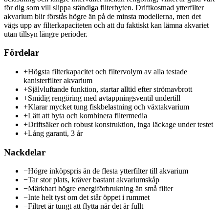
för dig som vill slippa ständiga filterbyten. Driftkostnad ytterfilter
akvarium blir förstås högre än på de minsta modellerna, men det
vägs upp av filterkapaciteten och att du faktiskt kan lämna akvariet
utan tillsyn längre perioder.
Fördelar
+
Högsta filterkapacitet och filtervolym av alla testade
kanisterfilter akvarium
+
Självluftande funktion, startar alltid efter strömavbrott
+
Smidig rengöring med avtappningsventil undertill
+
Klarar mycket tung fiskbelastning och växtakvarium
+
Lätt att byta och kombinera filtermedia
+
Driftsäker och robust konstruktion, inga läckage under testet
+
Lång garanti, 3 år
Nackdelar
−
Högre inköpspris än de flesta ytterfilter till akvarium
−
Tar stor plats, kräver bastant akvariumskåp
−
Märkbart högre energiförbrukning än små filter
−
Inte helt tyst om det står öppet i rummet
−
Filtret är tungt att flytta när det är fullt