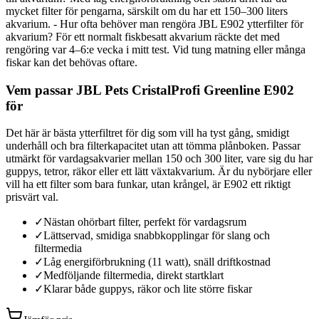
mycket filter för pengarna, särskilt om du har ett 150–300 liters
akvarium. - Hur ofta behöver man rengöra JBL E902 ytterfilter för
akvarium? För ett normalt fiskbesatt akvarium räckte det med
rengöring var 4–6:e vecka i mitt test. Vid tung matning eller många
fiskar kan det behövas oftare.
Vem passar JBL Pets CristalProfi Greenline E902
för
Det här är bästa ytterfiltret för dig som vill ha tyst gång, smidigt
underhåll och bra filterkapacitet utan att tömma plånboken. Passar
utmärkt för vardagsakvarier mellan 150 och 300 liter, vare sig du har
guppys, tetror, räkor eller ett lätt växtakvarium. Är du nybörjare eller
vill ha ett filter som bara funkar, utan krångel, är E902 ett riktigt
prisvärt val.
✓
Nästan ohörbart filter, perfekt för vardagsrum
✓
Lättservad, smidiga snabbkopplingar för slang och
filtermedia
✓
Låg energiförbrukning (11 watt), snäll driftkostnad
✓
Medföljande filtermedia, direkt startklart
✓
Klarar både guppys, räkor och lite större fiskar