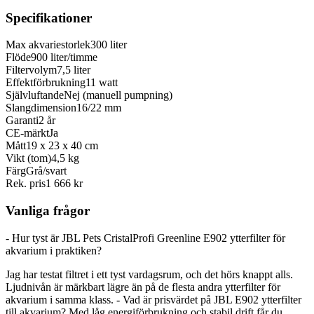
Specifikationer
Max akvariestorlek
300 liter
Flöde
900 liter/timme
Filtervolym
7,5 liter
Effektförbrukning
11 watt
Självluftande
Nej (manuell pumpning)
Slangdimension
16/22 mm
Garanti
2 år
CE-märkt
Ja
Mått
19 x 23 x 40 cm
Vikt (tom)
4,5 kg
Färg
Grå/svart
Rek. pris
1 666 kr
Vanliga frågor
- Hur tyst är JBL Pets CristalProfi Greenline E902 ytterfilter för
akvarium i praktiken?
Jag har testat filtret i ett tyst vardagsrum, och det hörs knappt alls.
Ljudnivån är märkbart lägre än på de flesta andra ytterfilter för
akvarium i samma klass. - Vad är prisvärdet på JBL E902 ytterfilter
till akvarium? Med låg energiförbrukning och stabil drift får du