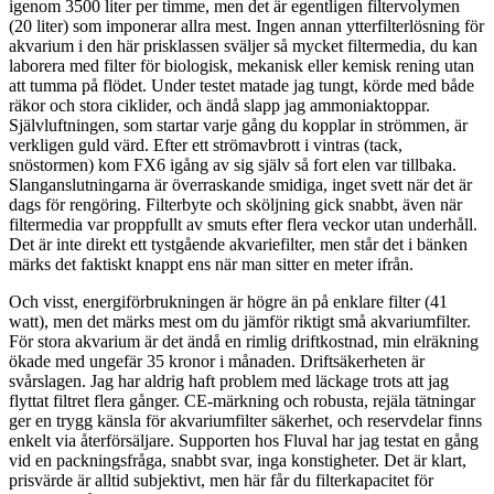
igenom 3500 liter per timme, men det är egentligen filtervolymen
(20 liter) som imponerar allra mest. Ingen annan ytterfilterlösning för
akvarium i den här prisklassen sväljer så mycket filtermedia, du kan
laborera med filter för biologisk, mekanisk eller kemisk rening utan
att tumma på flödet. Under testet matade jag tungt, körde med både
räkor och stora ciklider, och ändå slapp jag ammoniaktoppar.
Självluftningen, som startar varje gång du kopplar in strömmen, är
verkligen guld värd. Efter ett strömavbrott i vintras (tack,
snöstormen) kom FX6 igång av sig själv så fort elen var tillbaka.
Slanganslutningarna är överraskande smidiga, inget svett när det är
dags för rengöring. Filterbyte och sköljning gick snabbt, även när
filtermedia var proppfullt av smuts efter flera veckor utan underhåll.
Det är inte direkt ett tystgående akvariefilter, men står det i bänken
märks det faktiskt knappt ens när man sitter en meter ifrån.
Och visst, energiförbrukningen är högre än på enklare filter (41
watt), men det märks mest om du jämför riktigt små akvariumfilter.
För stora akvarium är det ändå en rimlig driftkostnad, min elräkning
ökade med ungefär 35 kronor i månaden. Driftsäkerheten är
svårslagen. Jag har aldrig haft problem med läckage trots att jag
flyttat filtret flera gånger. CE-märkning och robusta, rejäla tätningar
ger en trygg känsla för akvariumfilter säkerhet, och reservdelar finns
enkelt via återförsäljare. Supporten hos Fluval har jag testat en gång
vid en packningsfråga, snabbt svar, inga konstigheter. Det är klart,
prisvärde är alltid subjektivt, men här får du filterkapacitet för