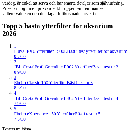
vardag, är enkel att serva och har smarta detaljer som självluftning.
Priset är högt, men prisvärdet blir uppenbart när man ser
vattenkvaliteten och den låga driftkostnaden över tid.
Topp 5 bästa
ytterfilter för akvarium
2026
1
Fluval FX6 Ytterfilter 1500L
Bäst i test ytterfilter för akvarium
9.7/10
2
JBL CristalProfi Greenline E902 Ytterfilter
Bäst i test nr.2
8.9/10
3
Eheim Classic 150 Ytterfilter
Bäst i test nr.3
8.3/10
4
JBL CristalProfi Greenline E402 Ytterfilter
Bäst i test nr.4
7.9/10
5
Eheim eXperience 150 Ytterfilter
Bäst i test nr.5
7.5/10
Testets tre bästa