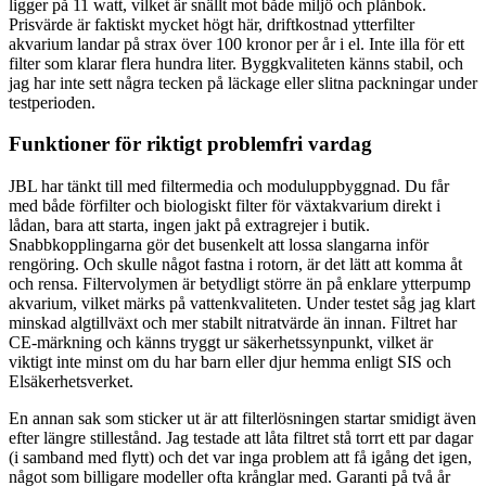
ligger på 11 watt, vilket är snällt mot både miljö och plånbok.
Prisvärde är faktiskt mycket högt här, driftkostnad ytterfilter
akvarium landar på strax över 100 kronor per år i el. Inte illa för ett
filter som klarar flera hundra liter. Byggkvaliteten känns stabil, och
jag har inte sett några tecken på läckage eller slitna packningar under
testperioden.
Funktioner för riktigt problemfri vardag
JBL har tänkt till med filtermedia och moduluppbyggnad. Du får
med både förfilter och biologiskt filter för växtakvarium direkt i
lådan, bara att starta, ingen jakt på extragrejer i butik.
Snabbkopplingarna gör det busenkelt att lossa slangarna inför
rengöring. Och skulle något fastna i rotorn, är det lätt att komma åt
och rensa. Filtervolymen är betydligt större än på enklare ytterpump
akvarium, vilket märks på vattenkvaliteten. Under testet såg jag klart
minskad algtillväxt och mer stabilt nitratvärde än innan. Filtret har
CE-märkning och känns tryggt ur säkerhetssynpunkt, vilket är
viktigt inte minst om du har barn eller djur hemma enligt SIS och
Elsäkerhetsverket.
En annan sak som sticker ut är att filterlösningen startar smidigt även
efter längre stillestånd. Jag testade att låta filtret stå torrt ett par dagar
(i samband med flytt) och det var inga problem att få igång det igen,
något som billigare modeller ofta krånglar med. Garanti på två år