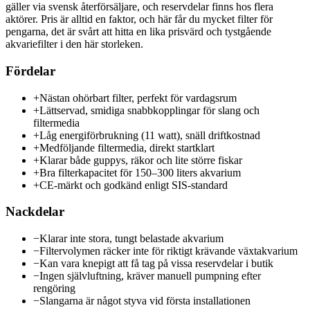
gäller via svensk återförsäljare, och reservdelar finns hos flera
aktörer. Pris är alltid en faktor, och här får du mycket filter för
pengarna, det är svårt att hitta en lika prisvärd och tystgående
akvariefilter i den här storleken.
Fördelar
+
Nästan ohörbart filter, perfekt för vardagsrum
+
Lättservad, smidiga snabbkopplingar för slang och
filtermedia
+
Låg energiförbrukning (11 watt), snäll driftkostnad
+
Medföljande filtermedia, direkt startklart
+
Klarar både guppys, räkor och lite större fiskar
+
Bra filterkapacitet för 150–300 liters akvarium
+
CE-märkt och godkänd enligt SIS-standard
Nackdelar
−
Klarar inte stora, tungt belastade akvarium
−
Filtervolymen räcker inte för riktigt krävande växtakvarium
−
Kan vara knepigt att få tag på vissa reservdelar i butik
−
Ingen självluftning, kräver manuell pumpning efter
rengöring
−
Slangarna är något styva vid första installationen